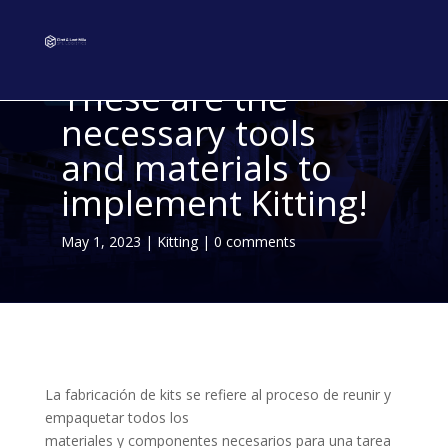
These are the
necessary tools
and materials to
implement Kitting!
May 1, 2023
|
Kitting
|
0 comments
La fabricación de kits se refiere al proceso de reunir y
empaquetar todos los
materiales y componentes necesarios para una tarea