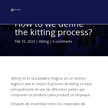
How to we define
the kitting process?
Feb 10, 2023
|
Kitting
|
0 comments
Kitting no es una palabra mágica, ¡es un servicio
logístico que es mejor!
El proceso de kitting se basa
principalmente en unir las diferentes partes que
componen un producto para producir un empaque.
Después de ensamblar todos los materiales del