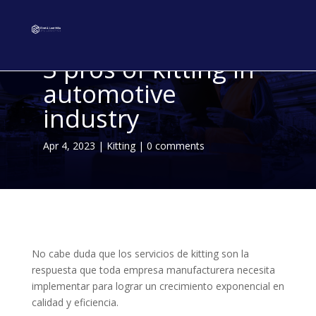
3 pros of kitting in
automotive
industry
Apr 4, 2023
|
Kitting
|
0 comments
No cabe duda que los servicios de kitting son la
respuesta que toda empresa manufacturera necesita
implementar para lograr un crecimiento exponencial en
calidad y eficiencia.